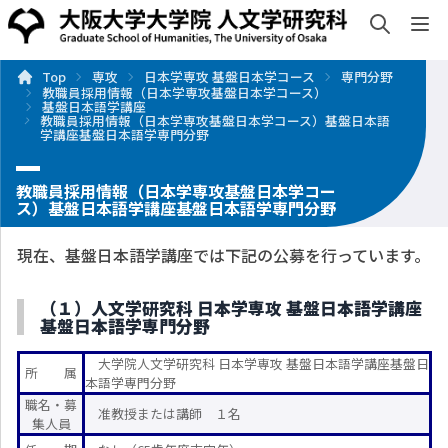
検索
sh
Top
専攻
日本学専攻 基盤日本学コース
専門分野
入試・入学案内
情報公開
研究・社会連携
国際交流
教職員採用情報（日本学専攻基盤日本学コース）
索
基盤日本語学講座
教職員採用情報（日本学専攻基盤日本学コース）基盤日本語
学講座基盤日本語学専門分野
教職員採用情報（日本学専攻基盤日本学コー
ス）基盤日本語学講座基盤日本語学専門分野
現在、基盤日本語学講座では下記の公募を行っています。
（１）人文学研究科 日本学専攻 基盤日本語学講座
基盤日本語学専門分野
大学院人文学研究科 日本学専攻 基盤日本語学講座基盤日
所 属
本語学専門分野
職名・募
准教授または講師 １名
集人員