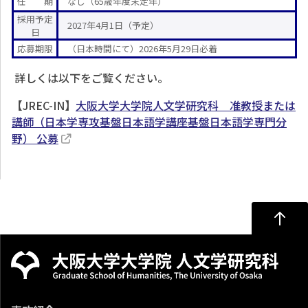
任 期
なし（65歳年度末定年）
採用予定
2027年4月1日（予定）
日
応募期限
（日本時間にて）2026年5月29日必着
詳しくは以下をご覧ください。
【
JREC-IN
】
大阪大学大学院人文学研究科 准教授または
講師（日本学専攻基盤日本語学講座基盤日本語学専門分
野） 公募