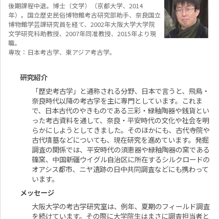
後期課程中退。博士（文学）（京都大学、2014
年）。国立歴史民俗博物館考古研究部助手、奈良国立
博物館学芸課研究員を経て、2002年大阪大学大学院
文学研究科助教授、2007年同准教授、2015年より現
職。
専攻：日本考古学、東アジア考古学。
研究紹介
「歴史考古学」と通称される分野、日本で言うと、飛鳥・
奈良時代以降の考古学を主に専門としています。これま
で、日本古代のやきものである三彩・緑釉陶器や銭貨とい
った考古資料を通して、奈良・平安時代の文化や社会を明
らかにしようとしてきました。そのほかにも、古代寺院や
古代墳墓などについても、現在研究を進めています。発掘
調査の関係では、平安時代の須恵器や緑釉陶器の窯である
篠窯、中国新疆ウイグル自治区に所在するシルクロードの
オアシス都市、ニヤ遺跡の日中共同調査などにも携わって
います。
メッセージ
大阪大学の考古学研究室は、例年、夏期のフィールド調査
を続けています。その際に大学院生はまさに調査担当者と