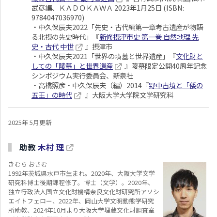
武彦編、ＫＡＤＯＫＡＷＡ 2023年1月25日 (ISBN:
9784047036970)
・中久保辰夫2022「先史・古代編第一章考古遺産が物語
る北摂の先史時代」『
新修摂津市史 第一巻 自然地理 先
史・古代 中世
』摂津市
・中久保辰夫2021「世界の墳墓と世界遺産」『
文化財と
しての「陵墓」と世界遺産
』陵墓限定公開40周年記念
シンポジウム実行委員会、新泉社
・高橋照彦・中久保辰夫（編）2014『
野中古墳と「倭の
五王」の時代
』大阪大学大学院文学研究科
2025年 5月更新
助教
木村 理
きむら おさむ
1992年茨城県水戸市生まれ。2020年、大阪大学文学
研究科博士後期課程修了。博士（文学）。2020年、
独立行政法人国立文化財機構奈良文化財研究所アソシ
エイトフェロー、2022年、岡山大学文明動態学研究
所助教、2024年10月より大阪大学埋蔵文化財調査室