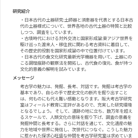
研究紹介
・日本古代の土器研究
:
土師器と須恵器を代表とする日本古
代の土器様式について、世界各地の古代土器の特質と比較
しつつ、調査をしています。
・古墳時代における対外交流と国家形成論
:
東アジア世界を
駆け巡った渡来人・移住民に関わる考古資料に着目して、
その歴史的役割を国家形成論の中で位置付けています。
・日本古代の食文化研究最新光学機器を用いて、土器にの
こる調理痕跡の観察法を開拓し、古代食の復元、食が持つ
文化的意義の解明を試みています。
メッセージ
考古学の魅力は、発掘、長考、対話です。発掘は考古学の
基本であり、自らの手で歴史文化の断片を掘り出すこと
は、何ものにも代え難い感動となります。阪大考古学研究
室はフィールド教育に定評があるので、充実した研究環境
となるでしょう。 そして、遺跡の地に立ち、数万年を超え
るスケールで、人類文化の意味を掘り下げ、調査の意義を
発掘仲間と長考する。さらに対話を通じて、文化遺産の魅
力を地域や世界に発信し、次世代につなぐ。こうした魅力
に惹かれた探求心旺盛な仲間を考古学研究室は求めていま