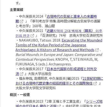
す。
主要業績
・中久保辰夫2024「
古墳時代の気候と渡来人の来着時
期
」『季刊考古学 特集:高時間分解能古気候学の進展
と考古学』168号、雄山閣
・中久保辰夫2021「
近畿지역의 고대 백제계（韓系） 이주
민의 연구
」『百済研究』74号 忠南大学校百済研究所
・NAKAKUBO, Tatsuo. 2018.
Excavating the Mounded
Tombs of the Kofun Period of the Japanese
Archipelago: A History of Research and Methods
.
Burial Mounds in Europe and Japan: Comparative and
Contextual Perspectives
. KNOPH, T, STEINHAUS, W,
FUKUNAGA, S (eds.). Archaeopress.
・中久保辰夫2017『
日本古代国家の形成過程と対外交
流
』大阪大学出版会
・福永伸哉, 高橋照彦, 中久保辰夫(編)2015『
21世紀初頭に
おける古墳時代歴史像の総括的提示とその国際発信
』
大阪大学大学院文学研究科
概説・一般書
・中久保辰夫2023「2章 王権と手工業生産」『
シリーズ地
域の古代日本６ 畿内と近国
』吉村武彦,川尻秋生,松木