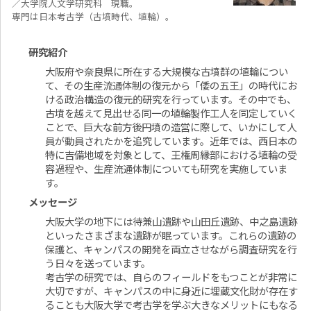
／大学院人文学研究科 現職。
専門は日本考古学（古墳時代、埴輪）。
研究紹介
大阪府や奈良県に所在する大規模な古墳群の埴輪につい
て、その生産流通体制の復元から「倭の五王」の時代にお
ける政治構造の復元的研究を行っています。その中でも、
古墳を越えて見出せる同一の埴輪製作工人を同定していく
ことで、巨大な前方後円墳の造営に際して、いかにして人
員が動員されたかを追究しています。近年では、西日本の
特に吉備地域を対象として、王権周縁部における埴輪の受
容過程や、生産流通体制についても研究を実施していま
す。
メッセージ
大阪大学の地下には待兼山遺跡や山田丘遺跡、中之島遺跡
といったさまざまな遺跡が眠っています。これらの遺跡の
保護と、キャンパスの開発を両立させながら調査研究を行
う日々を送っています。
考古学の研究では、自らのフィールドをもつことが非常に
大切ですが、キャンパスの中に身近に埋蔵文化財が存在す
ることも大阪大学で考古学を学ぶ大きなメリットにもなる