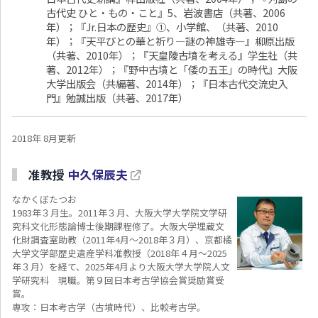
古代史 ひと・もの・こと』5、岩波書店（共著、2006
年）；『Jr.日本の歴史』①、小学館、（共著、2010
年）；『天平びとの華と祈り―謎の神雄寺―』柳原出版
（共著、2010年）；『天皇陵古墳を考える』学生社（共
著、2012年）；『野中古墳と「倭の五王」の時代』大阪
大学出版会（共編著、2014年）；『日本古代交流史入
門』勉誠出版（共著、2017年）
2018年 8月更新
准教授
中久保辰夫
なかくぼたつお
1983年３月生。2011年３月、大阪大学大学院文学研
究科文化形態論博士後期課程修了。大阪大学埋蔵文
化財調査室助教（2011年4月～2018年３月）、京都橘
大学文学部歴史遺産学科准教授（2018年４月～2025
年３月）を経て、2025年4月より大阪大学大学院人文
学研究科 現職。第９回日本考古学協会賞奨励賞受
賞。
専攻：日本考古学（古墳時代）、比較考古学。