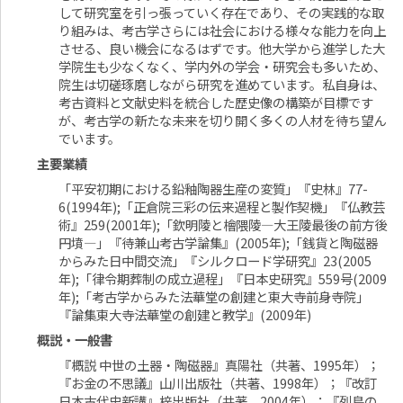
して研究室を引っ張っていく存在であり、その実践的な取
り組みは、考古学さらには社会における様々な能力を向上
させる、良い機会になるはずです。他大学から進学した大
学院生も少なくなく、学内外の学会・研究会も多いため、
院生は切磋琢磨しながら研究を進めています。私自身は、
考古資料と文献史料を統合した歴史像の構築が目標です
が、考古学の新たな未来を切り開く多くの人材を待ち望ん
でいます。
主要業績
「平安初期における鉛釉陶器生産の変質」『史林』77-
6(1994年);「正倉院三彩の伝来過程と製作契機」『仏教芸
術』259(2001年);「欽明陵と檜隈陵―大王陵最後の前方後
円墳―」『待兼山考古学論集』(2005年);「銭貨と陶磁器
からみた日中間交流」『シルクロード学研究』23(2005
年);「律令期葬制の成立過程」『日本史研究』559号(2009
年);「考古学からみた法華堂の創建と東大寺前身寺院」
『論集東大寺法華堂の創建と教学』(2009年)
概説・一般書
『概説 中世の土器・陶磁器』真陽社（共著、1995年）；
『お金の不思議』山川出版社（共著、1998年）；『改訂
日本古代史新講』梓出版社（共著、2004年）；『列島の