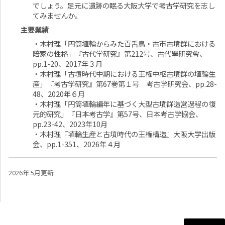
でしょう。足元に遺跡の眠る大阪大学で考古学研究を志し
てみませんか。
主要業績
・木村理「円筒埴輪からみた百舌鳥・古市古墳群における
陪冢の性格」『古代学研究』第212号、古代學研究會、
pp.1-20、2017年３月
・木村理「古墳時代中期における王権中枢古墳群の埴輪生
産」『考古学研究』第67巻第１号 考古学研究会、pp.28-
48、2020年６月
・木村理「円筒埴輪編年に基づく大型古墳群造営過程の復
元的研究」『日本考古学』第57号、日本考古学協会、
pp.23-42、2023年10月
・木村理『埴輪生産と古墳時代の王権構造』大阪大学出版
会、pp.1-351、2026年４月
2026年 5月更新