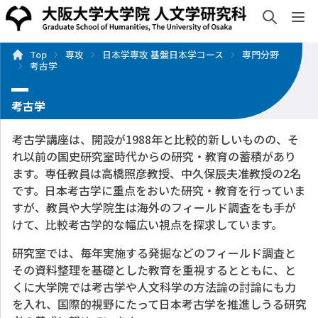
検索
sh
Top
専攻
日本学専攻 基盤日本学コース
専門分野
入試・入学案内
情報公開
研究・社会連携
国際交流
考古学
索
考古学
考古学講座は、開設が1988年と比較的新しいものの、そ
れ以前の国史研究室時代からの研究・教育の蓄積があり
ます。専任教員は高橋照彦教授、中久保辰夫准教授の2名
です。日本考古学に重点をおいた研究・教育を行っていま
すが、教員や大学院生は海外のフィールド調査をも手が
けて、比較考古学的な幅広い視点を探求しています。
研究室では、毎年実施する発掘などのフィールド調査と
その資料整理を基礎とした教育を重視するとともに、と
くに大学院では考古学や人文科学の方法論の討論にも力
を入れ、国際的視野にたって日本考古学を推進しうる研究