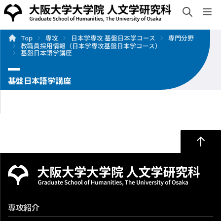
検索
sh
Top
専攻
日本学専攻 基盤日本学コース
専門分野
入試・入学案内
情報公開
研究・社会連携
国際交流
教職員採用情報（日本学専攻基盤日本学コース）
索
基盤日本語学講座
基盤日本語学講座
専攻紹介